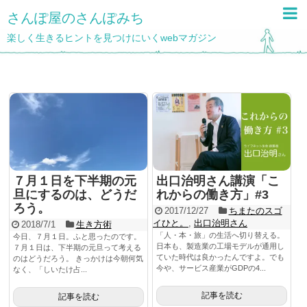
さんぽ屋のさんぽみち
楽しく生きるヒントを見つけにいくwebマガジン
７月１日を下半期の元
出口治明さん講演「こ
旦にするのは、どうだ
れからの働き方」#3
ろう。
2017/12/27
ちまたのスゴ
イひと。
,
出口治明さん
2018/7/1
生き方術
「人・本・旅」の生活へ切り替える。
今日、７月１日。ふと思ったのです。
日本も、製造業の工場モデルが通用し
７月１日は、下半期の元旦って考える
ていた時代は良かったんですよ。でも
のはどうだろう。 きっかけは今朝何気
今や、サービス産業がGDPの4...
なく、「しいたけ占...
記事を読む
記事を読む