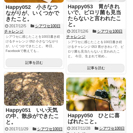
Happy053 胃がきれ
Happy052 小さなつ
いで、ピロリ菌も見当
ながりが、いくつかで
たらないと言われたこ
きたこと。
と。
2017/12/5
シアワセ100日
チャレンジ
2017/12/6
シアワセ100日
チャレンジ
シアワセに感じたことを100日書き続
けるチャレンジ 052 小さなつながり
シアワセに感じたことを100日書き続
が、いくつかできたこと。 昨日、
けるチャレンジ 053 胃がきれいで、ピ
Facebookで教えても...
ロリ菌も見当たらないと言われたこ
と。 今日、生まれて初め...
記事を読む
記事を読む
Happy051 いい天気
Happy050 ひとに喜
の中、散歩ができたこ
ばれたこと。
と。
2017/11/28
シアワセ100日
2017/11/29
シアワセ100日