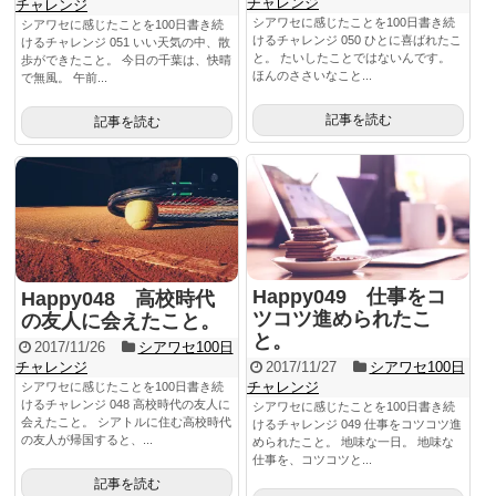
チャレンジ
チャレンジ
シアワセに感じたことを100日書き続
シアワセに感じたことを100日書き続
けるチャレンジ 050 ひとに喜ばれたこ
けるチャレンジ 051 いい天気の中、散
と。 たいしたことではないんです。
歩ができたこと。 今日の千葉は、快晴
ほんのささいなこと...
で無風。 午前...
記事を読む
記事を読む
Happy049 仕事をコ
Happy048 高校時代
ツコツ進められたこ
の友人に会えたこと。
と。
2017/11/26
シアワセ100日
チャレンジ
2017/11/27
シアワセ100日
チャレンジ
シアワセに感じたことを100日書き続
けるチャレンジ 048 高校時代の友人に
シアワセに感じたことを100日書き続
会えたこと。 シアトルに住む高校時代
けるチャレンジ 049 仕事をコツコツ進
の友人が帰国すると、...
められたこと。 地味な一日。 地味な
仕事を、コツコツと...
記事を読む