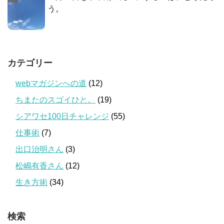
う。
カテゴリー
webマガジンへの道
(12)
ちまたのスゴイひと。
(19)
シアワセ100日チャレンジ
(55)
仕事術
(7)
出口治明さん
(3)
松嶋有香さん
(12)
生き方術
(34)
検索