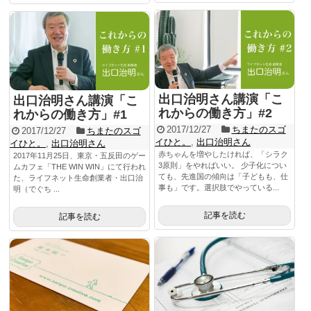
出口治明さん講演「こ
出口治明さん講演「こ
れからの働き方」#2
れからの働き方」#1
2017/12/27
ちまたのスゴ
2017/12/27
ちまたのスゴ
イひと。
,
出口治明さん
イひと。
,
出口治明さん
赤ちゃんを増やしたければ、「シラク
2017年11月25日、東京・五反田のゲー
3原則」をやればいい。 少子化につい
ムカフェ「THE WIN WIN」にて行われ
ても、先進国の傾向は「子どもも、仕
た、ライフネット生命創業者・出口治
事も」です。選択肢でやっている...
明（でぐち ...
記事を読む
記事を読む