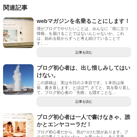
関連記事
webマガジンを名乗ることにします！
僕がブログでやりたいことは、みんなに「役に立つ
情報」を届けることではないんじゃないか。これ
は、始める前からずっと考え続けていることで
す。...
記事を読む
ブログ初心者は、出し惜しみしてはい
けない。
この原稿は、実は今日の２本目です。１本目は保
留。書き直します。とほほ^^; さてと、気を取り直し
て。ブログ初心者の「失敗」も隠すことな...
記事を読む
ブログ初心者は一人で書けなきゃ、誰
かとエンヤコーラだ！
ブログ初心者だから、気がつけた技があります。ブ
ログで書くことないなぁ…と思ったら。あら不思