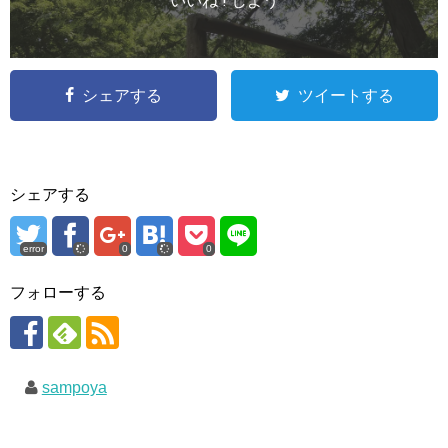
いいね ! しよう
シェアする
ツイートする
シェアする
error
0
0
フォローする
sampoya