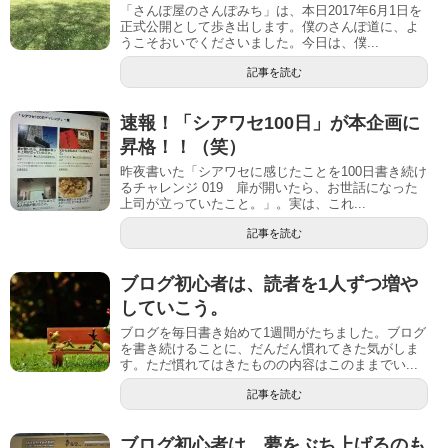
「さんぽ屋のさんぽみち」は、本日2017年6月1日を
正式公開として歩き出します。僕のさんぽ道に、よ
うこそおいでくださいました。今日は、僕...
記事を読む
速報！「シアワセ100日」が本企画に
昇格！！（笑）
昨夜書いた「シアワセに感じたことを100日書き続け
るチャレンジ 019 扉が開いたら、お世話になった
上司が立っていたこと。」。実は、これ...
記事を読む
ブログ初心者は、読者を1人ずつ増や
していこう。
ブログを毎日書き始めて1週間がたちました。ブログ
を書き続けることに、だんだん慣れてきた気がしま
す。ただ慣れてはきたものの内容はこのままでい...
記事を読む
ブログ初心者は、夢をぶち上げるのも