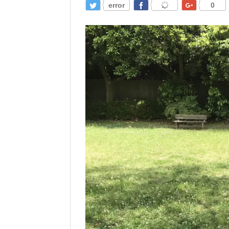
error
0