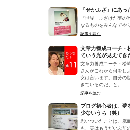
「せかふざ」にあっ
『世界一ふざけた夢の
なるものをみんなでやり
記事を読む
文章力養成コーチ・松
ていう光が見えてき
文章力養成コーチ・松嶋
さんがこれから何をし
女は言います。自分の
きているのだ、と。
記事を読む
ブログ初心者は、夢
少ないうち（笑）
思いついたことは、臆
も、実はもうだいぶ前の