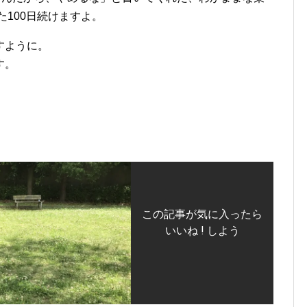
た100日続けますよ。
すように。
す。
この記事が気に入ったら
いいね ! しよう