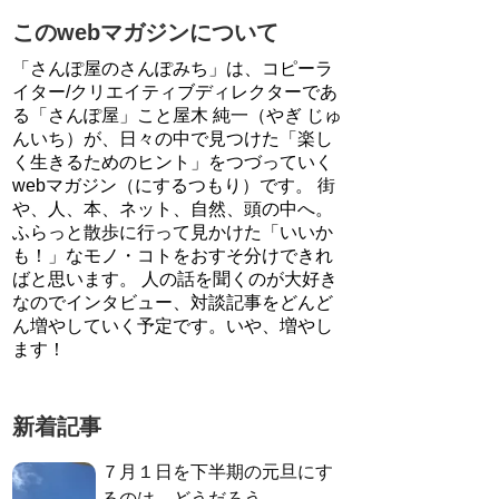
このwebマガジンについて
「さんぽ屋のさんぽみち」は、コピーラ
イター/クリエイティブディレクターであ
る「さんぽ屋」こと屋木 純一（やぎ じゅ
んいち）が、日々の中で見つけた「楽し
く生きるためのヒント」をつづっていく
webマガジン（にするつもり）です。 街
や、人、本、ネット、自然、頭の中へ。
ふらっと散歩に行って見かけた「いいか
も！」なモノ・コトをおすそ分けできれ
ばと思います。 人の話を聞くのが大好き
なのでインタビュー、対談記事をどんど
ん増やしていく予定です。いや、増やし
ます！
新着記事
７月１日を下半期の元旦にす
るのは、どうだろう。