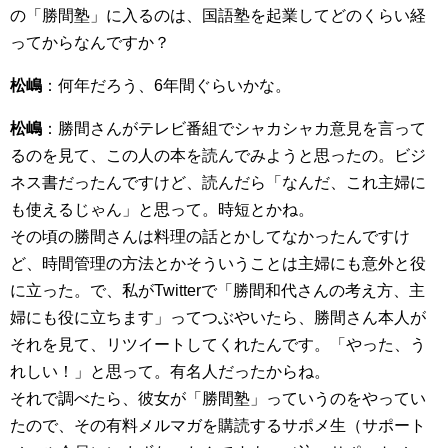
の「勝間塾」に入るのは、国語塾を起業してどのくらい経
ってからなんですか？
松嶋
：何年だろう、6年間ぐらいかな。
松嶋
：勝間さんがテレビ番組でシャカシャカ意見を言って
るのを見て、この人の本を読んでみようと思ったの。ビジ
ネス書だったんですけど、読んだら「なんだ、これ主婦に
も使えるじゃん」と思って。時短とかね。
その頃の勝間さんは料理の話とかしてなかったんですけ
ど、時間管理の方法とかそういうことは主婦にも意外と役
に立った。で、私がTwitterで「勝間和代さんの考え方、主
婦にも役に立ちます」ってつぶやいたら、勝間さん本人が
それを見て、リツイートしてくれたんです。「やった、う
れしい！」と思って。有名人だったからね。
それで調べたら、彼女が「勝間塾」っていうのをやってい
たので、その有料メルマガを購読するサポメ生（サポート