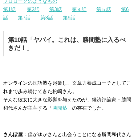
プロローグのようなもの
第1話
第2話
第3話
第４話
第５話
第6
話
第7話
第8話
第9話
第10話「ヤバイ。これは、勝間塾に入るべ
きだ！」
オンラインの国語塾を起業し、文章力養成コーチとしてこ
れまで歩み続けてきた松嶋さん。
そんな彼女に大きな影響を与えたのが、経済評論家・勝間
和代さんが主宰する「
勝間塾
」の存在でした。
さんぽ屋
：僕がゆかさんと出会うことになる勝間和代さん