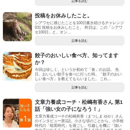
記事を読む
投稿をお休みしたこと。
シアワセに感じたことを100日書き続けるチャレンジ
031 投稿をお休みしたこと。 昨日は、この「シアワ
セ100日」と、オン...
記事を読む
餃子のおいしい食べ方、知ってます
か？
今回は珍しく、というか初めて「食」のお話。 先
日、おいしい餃子を食べに行った時、「餃子のおい
しい食べ方」を教えてもらいました。 これ...
記事を読む
文章力養成コーチ・松嶋有香さん 第1
話「強い女の子になろう！」
文章力養成コーチの松嶋有香（まつしま ゆか）さん
のインタビュー第1話。小さな頃のことから、小学校
時代の「暗黒時代」を過ごし、引越しを機に「強い