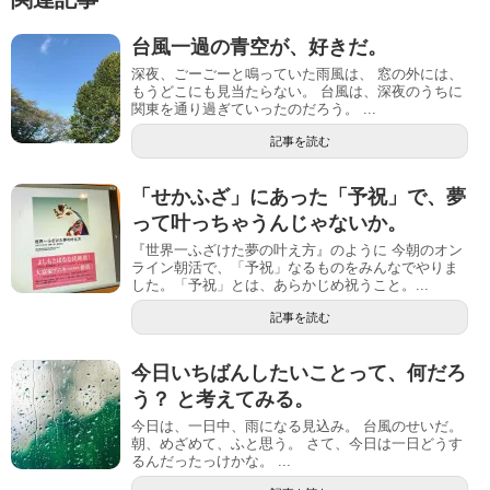
台風一過の青空が、好きだ。
深夜、ごーごーと鳴っていた雨風は、 窓の外には、
もうどこにも見当たらない。 台風は、深夜のうちに
関東を通り過ぎていったのだろう。 ...
記事を読む
「せかふざ」にあった「予祝」で、夢
って叶っちゃうんじゃないか。
『世界一ふざけた夢の叶え方』のように 今朝のオン
ライン朝活で、「予祝」なるものをみんなでやりま
した。「予祝」とは、あらかじめ祝うこと。...
記事を読む
今日いちばんしたいことって、何だろ
う？ と考えてみる。
今日は、一日中、雨になる見込み。 台風のせいだ。
朝、めざめて、ふと思う。 さて、今日は一日どうす
るんだったっけかな。 ...