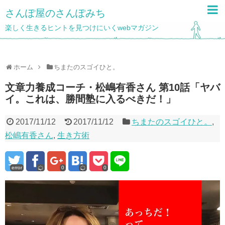
さんぽ屋のさんぽみち
楽しく生きるヒントを見つけにいくwebマガジン
ホーム
ちまたのスゴイひと。
文章力養成コーチ・松嶋有香さん 第10話「ヤバ
イ。これは、勝間塾に入るべきだ！」
2017/11/12
2017/11/12
ちまたのスゴイひと。
,
松嶋有香さん
,
生き方術
error
0
0