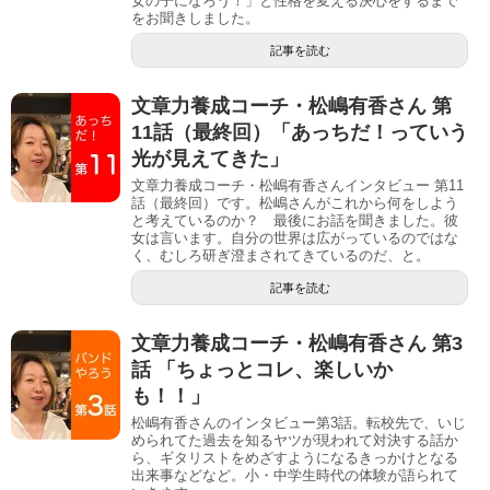
女の子になろう！」と性格を変える決心をするまで
をお聞きしました。
記事を読む
文章力養成コーチ・松嶋有香さん 第
11話（最終回）「あっちだ！っていう
光が見えてきた」
文章力養成コーチ・松嶋有香さんインタビュー 第11
話（最終回）です。松嶋さんがこれから何をしよう
と考えているのか？ 最後にお話を聞きました。彼
女は言います。自分の世界は広がっているのではな
く、むしろ研ぎ澄まされてきているのだ、と。
記事を読む
文章力養成コーチ・松嶋有香さん 第3
話 「ちょっとコレ、楽しいか
も！！」
松嶋有香さんのインタビュー第3話。転校先で、いじ
められてた過去を知るヤツが現われて対決する話か
ら、ギタリストをめざすようになるきっかけとなる
出来事などなど。小・中学生時代の体験が語られて